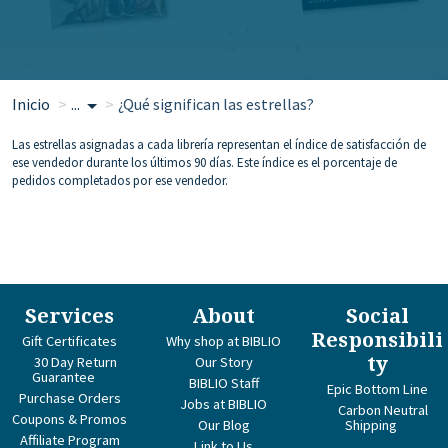
Inicio
...
¿Qué significan las estrellas?
Las estrellas asignadas a cada librería representan el índice de satisfacción de
ese vendedor durante los últimos 90 días. Este índice es el porcentaje de
pedidos completados por ese vendedor.
Services
About
Social
Responsibili
Gift Certificates
Why shop at BIBLIO
ty
30 Day Return
Our Story
Guarantee
BIBLIO Staff
Epic Bottom Line
Purchase Orders
Jobs at BIBLIO
Carbon Neutral
Coupons & Promos
Our Blog
Shipping
Affiliate Program
Link to Us