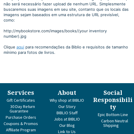
não será necessário fazer upload de nenhum URL. Simplesmente
buscaremos suas imagens em seu site, contanto que os locais das
imagens sejam baseados em uma estrutura de URL previsível,
como:
http://mybookstore.com/images/books/(your
inventory
number).jpg
Clique
aqui
para recomendações da Biblio e requisitos de tamanho
mínimo para fotos de livros.
Services
About
Social
Responsibili
Gift Certificates
Why shop at BIBLIO
ty
30 Day Return
Our Story
Guarantee
BIBLIO Staff
Epic Bottom Line
Purchase Orders
Jobs at BIBLIO
Carbon Neutral
Coupons & Promos
Our Blog
Shipping
Affiliate Program
Link to Us