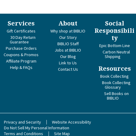
Services
About
Social
Responsibili
Gift Certificates
Why shop at BIBLIO
ty
30 Day Return
Our Story
Guarantee
BIBLIO Staff
Epic Bottom Line
Purchase Orders
Jobs at BIBLIO
Carbon Neutral
Coupons & Promos
Our Blog
Shipping
Affiliate Program
Link to Us
Help & FAQs
Resources
Contact Us
Book Collecting
Book Collecting
Glossary
Sell Books on
BIBLIO
Privacy and Security
Website Accessibility
Do Not Sell My Personal Information
Terms and Conditions
Site Map