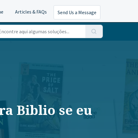
me
Articles & FAQs
Send Us a Message
a Biblio se eu