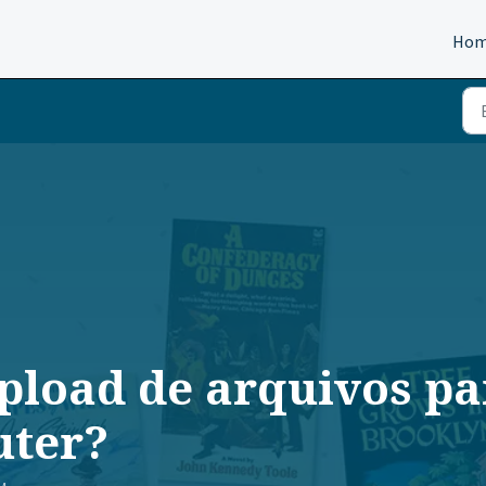
Ho
pload de arquivos par
uter?