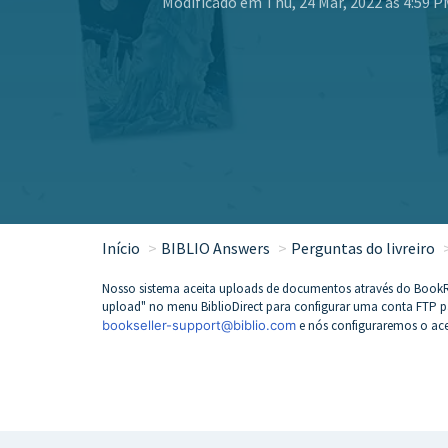
Modificado em Thu, 24 Mar, 2022 às 4:59 
Início
BIBLIO Answers
Perguntas do livreiro
Nosso sistema aceita uploads de documentos através do BookRo
upload" no menu BiblioDirect para configurar uma conta FTP 
bookseller-support@biblio.com
e nós configuraremos o ace